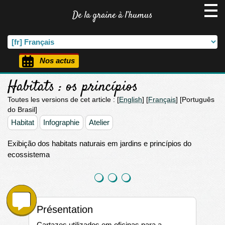
De la graine à l’humus
Nos actus
Habitats : os princípios
Toutes les versions de cet article :
[
English
]
[
Français
]
[Português
do Brasil]
Habitat
Infographie
Atelier
Exibição dos habitats naturais em jardins e princípios do
ecossistema
Présentation
Cartazes utilizados em oficinas para a